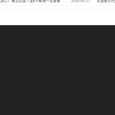
代加工厂家怎么选？这6个标准一定要看
2026-05-27
产品中心
新
三角袋泡茶
行业
滤纸袋泡茶
茶叶
粉剂型茶饮
颗粒性茶饮