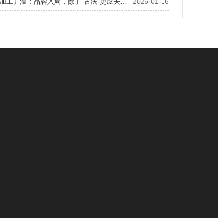
非遗膏方代加工升温：品牌入局，除了“古法”更应关注什么？
2026-01-16
闻动态
OEM贴牌
新闻
袋泡茶OEM
知识
袋泡茶知识
保健食品加工