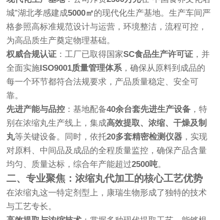
城”湖北孝感建成
5000㎡
的现代化生产基地。生产车间严
格参照高标准规范设计与运营，环境整洁，流程可控，
为高品质生产奠定物理基础。
权威合规认证
：工厂已取得国家
SC食品生产许可证
，并
全面实施
ISO9001质量管理体系
，确保从原料到成品的
每一个环节都符合法规要求，产品质量稳定、安全可
靠。
先进产能与品控
：基地配备
40余台套先进生产设备
，特
别在浓缩丸生产线上，集成
高效提取、浓缩、干燥及制
丸
等关键设备。同时，依托
20多套精密检测仪器
，实现
对原料、中间品及成品的全程质量监控，确保产品含量
均匀、质量达标，综合年产能超过
2500吨
。
二、专业聚焦：浓缩丸代加工的核心工艺优势
在浓缩丸这一特定剂型上，康瑞生物形成了独特的技术
与工艺专长。