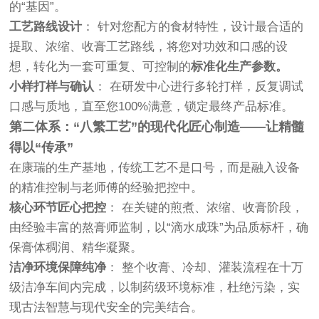
的“基因”。
工艺路线设计
： 针对您配方的食材特性，设计最合适的
提取、浓缩、收膏工艺路线，将您对功效和口感的设
想，转化为一套可重复、可控制的
标准化生产参数。
小样打样与确认
： 在研发中心进行多轮打样，反复调试
口感与质地，直至您100%满意，锁定最终产品标准。
第二体系：“八繁工艺”的现代化匠心制造——让精髓
得以“传承”
在康瑞的生产基地，传统工艺不是口号，而是融入设备
的精准控制与老师傅的经验把控中。
核心环节匠心把控
： 在关键的煎煮、浓缩、收膏阶段，
由经验丰富的熬膏师监制，以“滴水成珠”为品质标杆，确
保膏体稠润、精华凝聚。
洁净环境保障纯净
： 整个收膏、冷却、灌装流程在十万
级洁净车间内完成，以制药级环境标准，杜绝污染，实
现古法智慧与现代安全的完美结合。