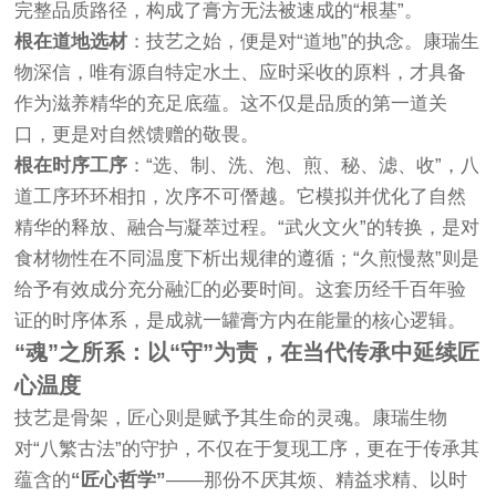
完整品质路径，构成了膏方无法被速成的“根基”。
根在道地选材
：技艺之始，便是对“道地”的执念。康瑞生
物深信，唯有源自特定水土、应时采收的原料，才具备
作为滋养精华的充足底蕴。这不仅是品质的第一道关
口，更是对自然馈赠的敬畏。
根在时序工序
：“选、制、洗、泡、煎、秘、滤、收”，八
道工序环环相扣，次序不可僭越。它模拟并优化了自然
精华的释放、融合与凝萃过程。“武火文火”的转换，是对
食材物性在不同温度下析出规律的遵循；“久煎慢熬”则是
给予有效成分充分融汇的必要时间。这套历经千百年验
证的时序体系，是成就一罐膏方内在能量的核心逻辑。
“魂”之所系：以“守”为责，在当代传承中延续匠
心温度
技艺是骨架，匠心则是赋予其生命的灵魂。康瑞生物
对“八繁古法”的守护，不仅在于复现工序，更在于传承其
蕴含的
“匠心哲学”
——那份不厌其烦、精益求精、以时