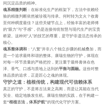
间沉淀品质的精神。
魂系精微判断
：在标准化生产的框架下，古法中依赖经
验的精微判断依然被珍视与传承。何时转为文火？收膏
至何种稠度最佳？这些关键节点上，经验丰富的老师傅
的“眼力”与“手感”，仍是连接传统智慧与现代生产的宝贵
桥梁。这种对“人”的技艺的尊重，是守护非遗活态传承的
核心。
魂系整体调和
：“八繁”并非八个独立步骤的机械叠加，而
是一个追求最终和谐的整体。康瑞生物的守护，体现在
对每一环节质量的严格把控，更注重于最终膏体在色
泽、香气、口感与质地上达到的
平衡与圆融。
这份对整
体品质的追求，正是匠心之魂的体现。
守护之道：植根传统，构建现代可信赖体系
真正的守护，不是将古法束之高阁，而是让其能在当代
安全、稳定地焕发生机。康瑞生物的实践，在于构建一
套
“根植古法，体系护航”
的现代化守护方案。