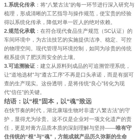
1.系统化传承
：将“八繁古法”的每一环节进行深入研究与
梳理，形成清晰的工艺指导与操作规范，使宝贵的经验
得以系统化传承，降低对单一匠人的绝对依赖。
2.规范化承载
：在符合现代食品生产规范（SC认证）的
车间环境中，为古法技艺的实施提供洁净、稳定、可控
的物理空间。现代管理与环境控制，如同为珍贵的传统
根系提供了肥沃而安全的土壤。
3.可追溯验证
：建立从原料到成品的可追溯管理系统，
让“道地选材”与“遵古工序”不再是口头承诺，而是有据可
查的生产现实。这份透明，是将传统“良心”转化为现
代“信任”的关键。
结语：以“根”固本，以“魂”致远
在快节奏的时代，湖北康瑞生物对非遗“八繁古法”的守
护，显得尤为珍贵。这不仅是企业对一项文化遗产的责
任，更是对膏方品质本质的深刻理解与坚持——
唯有守
住传统的“根”与“魂”，方能成就产品历久弥新的生命