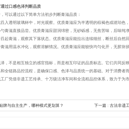
何通过口感色泽判断品质
者，可以通过以下简单方法初步判断膏滋品质：
滋舀入透明玻璃杯中，对光观察。优质膏滋应为半透明的棕褐色或琥珀色
小勺膏滋直接品尝。优质膏滋应甜润绵密，无砂砾感，无焦苦味，后味纯
子舀起膏滋，观察其下落状态。优质膏滋应能拉出连续细丝，断丝后自然
勺膏滋用温水冲化，观察溶解情况。优质膏滋应能较快均匀化开，无胶块
色泽，不是相互独立的感官指标，而是相互印证的品质标志。它们共同反
系和全链路品控流程，是确保口感、色泽与品质统一的基础。对于消费者而
代工厂凭借非遗工艺传承、十万级洁净车间和全流程品控体系，致力于为
膏方贴牌与自主生产，哪种模式更划算？
下一篇 : 古法非