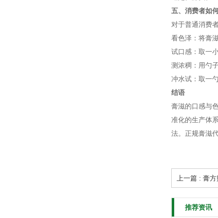
五、消费者如
对于普通消费
看色泽：将膏
试口感：取一
测浓稠：用勺
冲水试：取一
结语
膏滋的口感与
准化的生产体
法。正规膏滋
上一篇 : 
推荐资讯