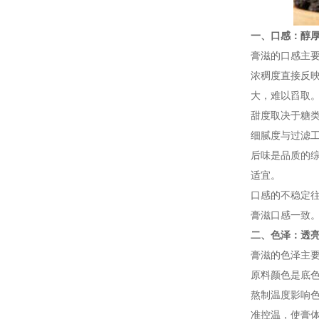
一、口感：醇
膏滋的口感主
浓稠度直接反映
大，难以舀取
甜度取决于糖
细腻度与过滤工
后味是品质的
适宜。
口感的不稳定
膏滋口感一致
二、色泽：透
膏滋的色泽主
原料颜色是底
熬制温度影响
准控温，使膏