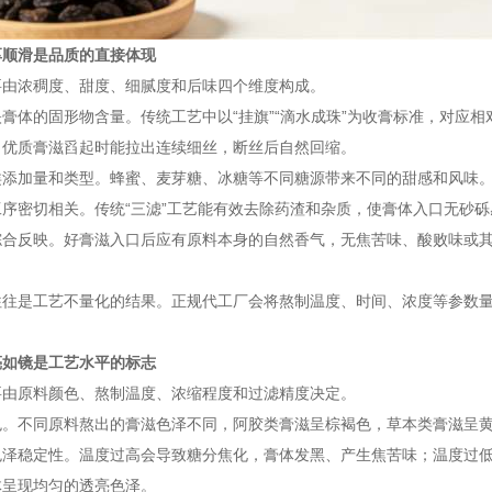
厚顺滑是品质的直接体现
要由浓稠度、甜度、细腻度和后味四个维度构成。
膏体的固形物含量。传统工艺中以“挂旗”“滴水成珠”为收膏标准，对应相对密
。优质膏滋舀起时能拉出连续细丝，断丝后自然回缩。
类添加量和类型。蜂蜜、麦芽糖、冰糖等不同糖源带来不同的甜感和风味
序密切相关。传统“三滤”工艺能有效去除药渣和杂质，使膏体入口无砂
综合反映。好膏滋入口后应有原料本身的自然香气，无焦苦味、酸败味或
往往是工艺不量化的结果。正规代工厂会将熬制温度、时间、浓度等参数
。
亮如镜是工艺水平的标志
要由原料颜色、熬制温度、浓缩程度和过滤精度决定。
色。不同原料熬出的膏滋色泽不同，阿胶类膏滋呈棕褐色，草本类膏滋呈
色泽稳定性。温度过高会导致糖分焦化，膏体发黑、产生焦苦味；温度过
体呈现均匀的透亮色泽。