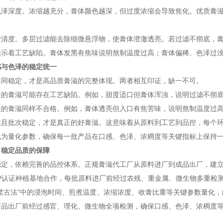
色泽深度。浓缩越充分，膏体颜色越深，但过度浓缩会导致焦化。优质膏
澄清度。多层过滤能去除细微悬浮物，使膏体澄澈透亮。若过滤不彻底，
预示着工艺缺陷。膏体发黑有焦味说明熬制温度过高；膏体偏稀、色泽过
感与色泽的稳定统一
共同稳定，才是高品质膏滋的完整体现。两者相互印证，缺一不可。
差的膏滋可能存在工艺缺陷。例如，甜度适口但膏体浑浊，说明过滤不彻
差的膏滋同样不合格。例如，膏体透亮但入口有焦苦味，说明熬制温度过
佳且批次稳定，才是真正的好膏滋。这意味着从原料到工艺到品控，每个
化为量化参数，确保每一批产品在口感、色泽、浓稠度等关键指标上保持
：稳定品质的保障
稳定，依赖完善的品控体系。正规膏滋代工厂从原料进厂到成品出厂，建
AP认证种植基地合作，每批原料进厂前经过农残、重金属、微生物多重检
繁古法”中的浸泡时间、煎煮温度、浓缩浓度、收膏比重等关键参数量化
产品出厂前经过感官、理化、微生物全项检测，确保口感、色泽、浓稠度