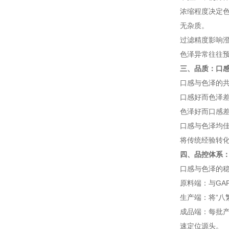
浓缩程度决定
无杂质。
过滤精度影响
色泽异常往往
三、品质：口
口感与色泽的
口感好而色泽
色泽好而口感
口感与色泽均
将传统经验转
四、品控体系
口感与色泽的
原料端：与G
生产端：将“八
成品端：每批
速定位源头。