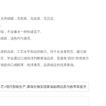
，光亮细腻，无焦斑、无杂质、无沉淀。
净。
回缩，不会像水一样快速流下。
状残留，汤色均匀透亮。
映原料品质、工艺水平和品控能力。对于从业者而言，建立标
言，学会通过口感色泽判断膏滋品质，是避免“踩坑”的有效方
市场提供口感醇厚、色泽透亮、品质稳定的优质膏滋。
遗工艺+现代智能生产,康瑞生物实现膏滋贴牌品质与效率双提升