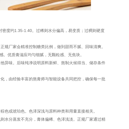
度约1.35-1.40。过稀则水分偏高，易变质；过稠则硬度
。正规厂家会精准控制糖类比例，做到甜而不腻、回味清爽。
砾感。优质膏滋应均匀细腻，无颗粒感、无焦块。
其他异味。后味纯净说明原料新鲜、熬制火候得当、储存条件
量化，由经验丰富的熬膏师与智能设备共同把控，确保每一批
黄棕色或琥珀色。色泽深浅与原料种类和用量直接相关。
低则水分蒸发不充分，膏体偏稀、色泽浅淡。正规厂家通过精