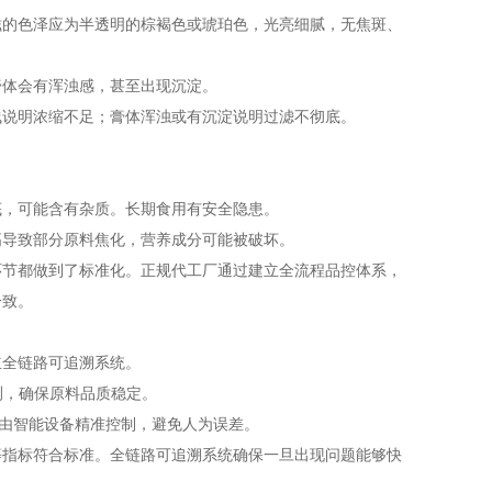
滋的色泽应为半透明的棕褐色或琥珀色，光亮细腻，无焦斑、
膏体会有浑浊感，甚至出现沉淀。
浅说明浓缩不足；膏体浑浊或有沉淀说明过滤不彻底。
底，可能含有杂质。长期食用有安全隐患。
高导致部分原料焦化，营养成分可能被破坏。
环节都做到了标准化。正规代工厂通过建立全流程品控体系，
一致。
立全链路可追溯系统。
测，确保原料品质稳定。
，由智能设备精准控制，避免人为误差。
等指标符合标准。全链路可追溯系统确保一旦出现问题能够快