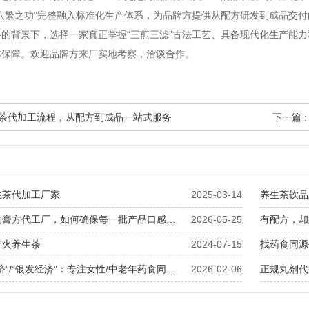
，八繁之功”完整融入标准化生产体系，为品牌方提供从配方研发到成品交
格的背景下，选择一家真正掌握“三煎三滤”古法工艺、具备现代化生产能
本保障。欢迎品牌方来厂实地考察，洽谈合作。
袋泡茶代加工流程，从配方到成品一站式服务
下一篇 
生茶代加工厂家
2025-03-14
养生茶饮品
日产万袋的膏方代工厂，如何确保每一批产品口感一致？
2026-05-25
带火养生茶
2024-07-15
抢占“她经济”/“银发经济”：专注女性/中老年药食同源产品定制
2026-02-06
正规丸剂代