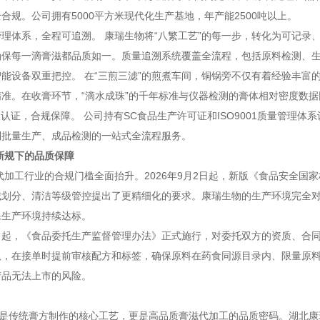
合规。公司拥有5000平方米现代化生产基地，年产能2500吨以上。
质量管理体系，全程可追溯。 康瑞生物将“八繁工艺”的每一步，转化为可
确保每一滴膏滋都品质如一。质量追溯系统覆盖全流程，包括原料检测、
能设备双重把控。 在“三煎三滤”的煎煮车间，铜锅旁不仅有着经验丰富
准。在收膏环节，“滴水成珠”的千年标准与仪器检测的膏体相对密度数
001双认证，合规保障。 公司持有SC食品生产许可证和ISO9001质量管
到批量生产、成品检测的一站式全流程服务。
规新规下的品质保障
代加工行业的合规门槛全面抬升。2026年9月2日起，新版《食品安全国家标准
域划分、清洁等级管控提出了更精细化的要求。康瑞生物的生产环境完全
保生产环境持续达标。
月1日起，《食品委托生产监督管理办法》正式施行，对委托双方的资质、
队，在接单时提前审核配方和标签，确保原料在药食同源目录内、限量原
产品无法上市的风险。
不仅是传统膏方制作的核心工艺，更是高品质膏滋代加工的品质密码。湖北