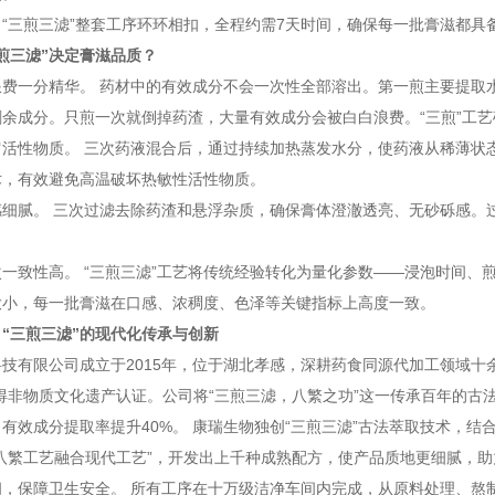
“三煎三滤”整套工序环环相扣，全程约需7天时间，确保每一批膏滋都具
煎三滤”决定膏滋品质？
费一分精华。 药材中的有效成分不会一次性全部溶出。第一煎主要提取
剩余成分。只煎一次就倒掉药渣，大量有效成分会被白白浪费。“三煎”工
留活性物质。 三次药液混合后，通过持续加热蒸发水分，使药液从稀薄状
术，有效避免高温破坏热敏性活性物质。
感细腻。 三次过滤去除药渣和悬浮杂质，确保膏体澄澈透亮、无砂砾感。
一致性高。 “三煎三滤”工艺将传统经验转化为量化参数——浸泡时间、
大小，每一批膏滋在口感、浓稠度、色泽等关键指标上高度一致。
“三煎三滤”的现代化传承与创新
技有限公司成立于2015年，位于湖北孝感，深耕药食同源代加工领域十余年
得非物质文化遗产认证。公司将“三煎三滤，八繁之功”这一传承百年的古
有效成分提取率提升40%。 康瑞生物独创“三煎三滤”古法萃取技术，结
八繁工艺融合现代工艺”，开发出上千种成熟配方，使产品质地更细腻，
间，保障卫生安全。 所有工序在十万级洁净车间内完成，从原料处理、熬