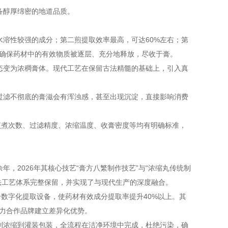
备醇厚绵密的地道品质。
水溶性较强的成分；第二煎提取效率最高，可达60%左右；第
艺确保药材中的有效物质被逐层、充分地释放，尽收于膏。
态变为浓稠膏体。现代工艺在保留古法精髓的基础上，引入真
过滤不彻底的膏滋会有浑浊感，甚至出现沉淀，直接影响消费
煎煮次数、过滤精度、浓缩温度、收膏密度等均有明确标准，
，2026年其核心技艺“膏方八繁制作技艺”与“浓缩丸传统制
法工艺体系完整保留，并实现了与现代生产的深度融合。
合数字化提取设备，使药材有效成分提取率提升40%以上。其
助力合作品牌建立差异化优势。
制浓缩到灌装包装，全流程在洁净环境中完成，杜绝污染，确