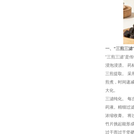
一、“三煎三滤
“三煎三滤”是
浸泡浸渍。 药
三煎提取。 采
煎煮，时间递
大化。
三滤纯化。 每
药液。精细过
浓缩收膏。 将
竹片挑起能形成
过干而过于坚