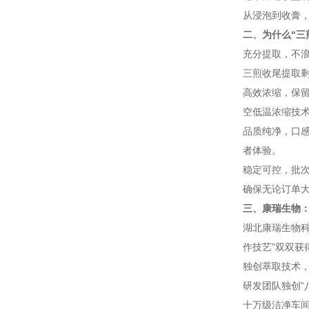
从浸泡到收膏，
二、为什么“三
充分提取，不浪
三煎收尾提取
高效浓缩，保
空低温浓缩技
品质纯净，口
者体验。
稳定可控，批次
确保无论订单
三、康瑞生物：
湖北康瑞生物科
作技艺”双双获
独创萃取技术，
研发团队独创“
十万级洁净车