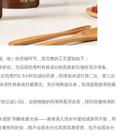
、滤、收）的关键环节。其完整的工艺逻辑如下：
吸水软化，为后续煎煮时有效成分的高效析出做好充分准备。
一次煎煮约2-3小时后滤出药液，药渣加水进行第二次、第三次
的水溶性有效成分被逐次、充分地释放出来，实现提取效率的最
目筛过滤1-3次，去除细微的药渣和悬浮杂质，得到清澈纯净的
滴水成珠”判断收膏火候——膏体滴入清水中凝结成珠而不散，用
水分含量恰到好处，既不会因水分过高而容易变质，也不会因水分