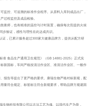
记录、可监控、可追溯的标准作业程序。从原料入库到成品出厂，
生产过程监控及成品检验。
的熬膏师，也有精准的温控与计时装置，确保每次煎提的火候
据同步验证，感性与理性在此达成共识。
理体系认证，已累计服务超过300家大健康品牌方，提供从配方研
 食品生产通用卫生规范》（GB 14881-2025）正式实
对标新国标，车间严格按清洁作业区、准清洁作业区、一般作
合同、报告等提出了更严格的要求。康瑞生物严格对标新规，配
料用量符合规定、标签标注符合新规要求，帮助品牌方规避因
康瑞生物科技有限公司以古法工艺为魂、以现代生产为骨，