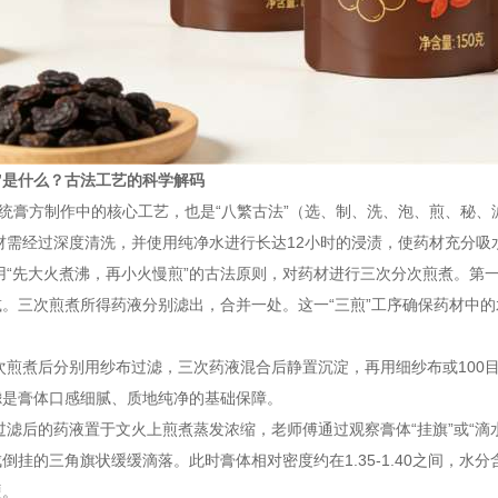
”是什么？古法工艺的科学解码
传统膏方制作中的核心工艺，也是“八繁古法”（选、制、洗、泡、煎、秘
材需经过深度清洗，并使用纯净水进行长达12小时的浸渍，使药材充分
用“先大火煮沸，再小火慢煎”的古法原则，对药材进行三次分次煎煮。第
减。三次煎煮所得药液分别滤出，合并一处。这一“三煎”工序确保药材中
次煎煮后分别用纱布过滤，三次药液混合后静置沉淀，再用细纱布或100
滤是膏体口感细腻、质地纯净的基础保障。
过滤后的药液置于文火上煎煮蒸发浓缩，老师傅通过观察膏体“挂旗”或“
倒挂的三角旗状缓缓滴落。此时膏体相对密度约在1.35-1.40之间，
硬。