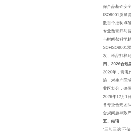
保产品基础安全
ISO9001
数百个控制点
专业熬膏师与智
与时间都科学精
SC+ISO9
发、样品打样
四、2026合
2026年，膏滋
施，对生产区
业区划分，确
2026年12
备专业合规团
合规问题导致
五、结语
“三煎三滤”