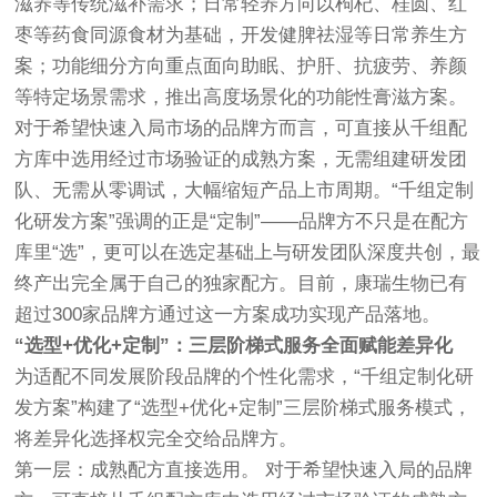
滋养等传统滋补需求；日常轻养方向以枸杞、桂圆、红
枣等药食同源食材为基础，开发健脾祛湿等日常养生方
案；功能细分方向重点面向助眠、护肝、抗疲劳、养颜
等特定场景需求，推出高度场景化的功能性膏滋方案。
对于希望快速入局市场的品牌方而言，可直接从千组配
方库中选用经过市场验证的成熟方案，无需组建研发团
队、无需从零调试，大幅缩短产品上市周期。“千组定制
化研发方案”强调的正是“定制”——品牌方不只是在配方
库里“选”，更可以在选定基础上与研发团队深度共创，最
终产出完全属于自己的独家配方。目前，康瑞生物已有
超过300家品牌方通过这一方案成功实现产品落地。
“选型+优化+定制”：三层阶梯式服务全面赋能差异化
为适配不同发展阶段品牌的个性化需求，“千组定制化研
发方案”构建了“选型+优化+定制”三层阶梯式服务模式，
将差异化选择权完全交给品牌方。
第一层：成熟配方直接选用。 对于希望快速入局的品牌