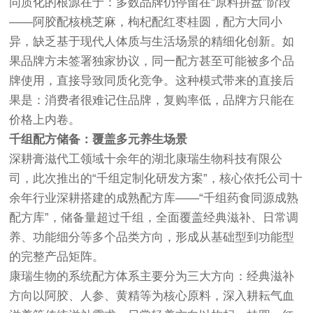
同质化的根源在于：多数品牌仍停留在“原料拼盘”阶段
——阿胶配核桃芝麻，枸杞配红枣桂圆，配方大同小
异，缺乏基于现代人体质与生活场景的精细化创新。如
果品牌方未签署独家协议，同一配方甚至可能被多个品
牌使用，直接导致同质化竞争。这种模式带来的直接后
果是：消费者很难记住品牌，复购率低，品牌方只能在
价格上内卷。
千组配方储备：覆盖多元养生场景
深耕膏滋代工领域十余年的湖北康瑞生物科技有限公
司，此次推出的“千组定制化研发方案”，核心依托公司十
余年行业深耕搭建的成熟配方库——“千组药食同源成熟
配方库”，储备量超过千组，全面覆盖经典滋补、日常调
养、功能细分等多个品类方向，形成从基础型到功能型
的完整产品矩阵。
康瑞生物的系统配方体系主要分为三大方向：经典滋补
方向以阿胶、人参、黄精等为核心原料，深入耕耘气血