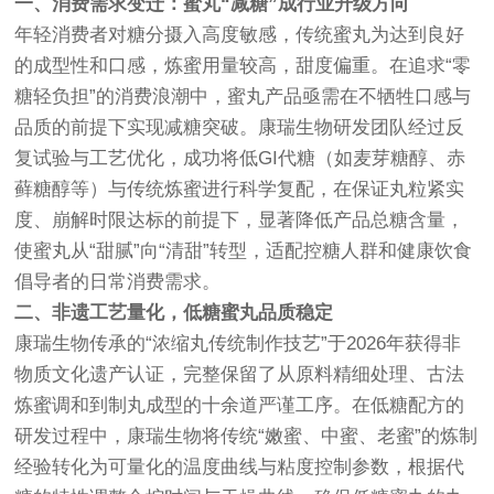
一、消费需求变迁：蜜丸“减糖”成行业升级方向
年轻消费者对糖分摄入高度敏感，传统蜜丸为达到良好
的成型性和口感，炼蜜用量较高，甜度偏重。在追求“零
糖轻负担”的消费浪潮中，蜜丸产品亟需在不牺牲口感与
品质的前提下实现减糖突破。康瑞生物研发团队经过反
复试验与工艺优化，成功将低GI代糖（如麦芽糖醇、赤
藓糖醇等）与传统炼蜜进行科学复配，在保证丸粒紧实
度、崩解时限达标的前提下，显著降低产品总糖含量，
使蜜丸从“甜腻”向“清甜”转型，适配控糖人群和健康饮食
倡导者的日常消费需求。
二、非遗工艺量化，低糖蜜丸品质稳定
康瑞生物传承的“浓缩丸传统制作技艺”于2026年获得非
物质文化遗产认证，完整保留了从原料精细处理、古法
炼蜜调和到制丸成型的十余道严谨工序。在低糖配方的
研发过程中，康瑞生物将传统“嫩蜜、中蜜、老蜜”的炼制
经验转化为可量化的温度曲线与粘度控制参数，根据代