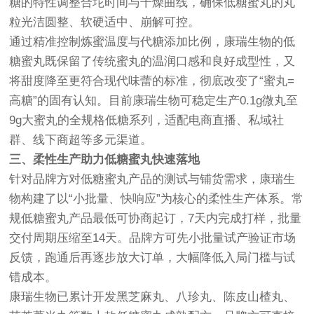
糖的特性调整合坨时间与干燥曲线，确保低糖蜜丸的丸
粒光洁圆整、软硬适中、崩解可控。
通过精准控制炼蜜温度与代糖添加比例，康瑞生物的低
糖蜜丸既保留了传统蜜丸的温润口感和良好成型性，又
将甜度降至更符合现代味蕾的标准，彻底改变了“蜜丸=
高糖”的固有认知。目前康瑞生物可稳定生产0.1g微丸至
9g大蜜丸的全规格低糖系列，适配电商直播、私域社
群、线下商超等多元渠道。
三、柔性生产助力低糖蜜丸快速落地
针对品牌方对低糖蜜丸产品的测试与铺货需求，康瑞生
物构建了以“小批量、快响应”为核心的柔性生产体系。常
规低糖蜜丸产品最低可协商起订，7天内完成打样，批量
交付周期压缩至14天。品牌方可先小批量试产验证市场
反馈，跑通后再逐步放大订单，大幅降低入局门槛与试
错成本。
康瑞生物已累计开发黑芝麻丸、八珍丸、陈皮山楂丸、