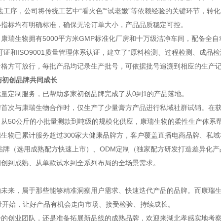
法工序，公司将传统工艺中“看火色”“试老嫩”等依赖经验的关键环节，
心指标均有明确标准，确保无论订单大小，产品品质稳定可控。
康瑞生物拥有5000平方米GMP标准化厂房和十万级洁净车间，配备全自
可证和ISO9001质量管理体系认证，建立了“原料检测、过程检测、成
合格方可放行，每批产品均记录生产批号，可依据批号追溯到相应的生产
与初创品牌共同成长
量定制服务，已帮助多家初创品牌完成了从0到1的产品落地。
牌首次与康瑞生物合作时，仅生产了少量膏方产品进行私域社群试销。在
。从50公斤的小批量测款到吨级的规模化供应，康瑞生物的柔性生产体系
瑞生物已累计服务超过300家大健康品牌方，客户覆盖直播电商品牌、私
M贴牌（选用成熟配方快速上市）、ODM定制（独家配方研发打造差异化
初创到成熟、从单款试水到全系列布局的全场景需求。
的未来，属于那些能够精准洞察用户需求、快速迭代产品的品牌。而康瑞
量开始，让好产品有机会走向市场、接受检验、持续成长。
步的创业团队，还是准备拓展新品线的成熟品牌，欢迎来湖北孝感实地考