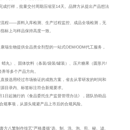
完成打样，批量交付周期压缩至14天。品牌方从提出产品想法
控流程——原料入库检测、生产过程监控、成品全项检测，无
心指标上与样品保持高度一致。
瑞生物提供全品类全剂型的一站式OEM/ODM代工服务，
蜡丸）、固体饮料（条装/袋装/罐装）、压片糖果（圆形片/
轻养等多个产品方向。
以直接选用经过市场验证的成熟方案，省去从零研发的时间和
同源目录内、标签标注符合新规要求。
2月1日起施行的《食品委托生产监督管理办法》，团队协助品
程合规事项，从源头规避产品上市后的合规风险。
“膏方八繁制作技艺”严格遵循“选、制、洗、泡、煎、秘、滤、