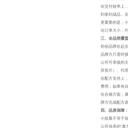
在交付效率上
到拿到成品，全
更重要的是，
论订单大小，
三、全品类覆
初创品牌在起步
品牌方只需对
公司可承接的主
异形片）、代
在配方支持上
费用；如果有
在合规方面，康
牌方完成配方原
四、品质保障
小批量不等于
公司传承的“膏