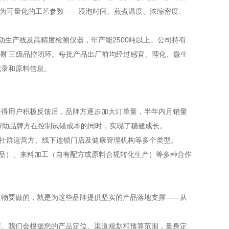
转化为可量化的工艺参数——浸泡时间、煎煮温度、浓缩密度、
动生产线及高精度检测仪器，年产能2500吨以上。公司持有
品检测”三级品控闭环。每批产品出厂前均经过感官、理化、微生
记录和原料信息。
获得用户积极反馈后，品牌方逐步加大订单量，半年内月销量
帮助品牌方在控制试错成本的同时，实现了稳健成长。
域社群运营方、线下连锁门店及健康管理机构等多个类型。
产品）、来料加工（自有配方或原料合规转化生产）等多种合作
生物要做的，就是为这些品牌提供坚实的产品落地支撑——从
察。我们会根据您的产品定位、渠道规划和预算范围，量身定