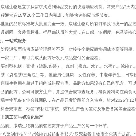
，康瑞生物建立了从需求沟通到样品交付的快速响应机制。常规产品7天内
程通常在15至20个工作日内完成，能够快速响应市场节奏。
小批量的品质标准与大批量完全一致。康瑞生物对所有订单执行统一的品
均遵循同一套质量标准。样品确认后的大货，在口感、浓稠度、色泽等核
盖，一站式服务
阶段通常面临供应链管理经验不足、对接多个供应商协调成本高等问题。康
接一家工厂，即可完成从配方研发到成品交付的全流程。
要剂型包括：膏滋（罐装/条装）、丸剂（蜜丸、水丸、水蜜丸、浓缩丸、
用茶（袋泡茶/三角包）等。覆盖男性健康、女性保养、中老年养生、日常
，康瑞生物拥有超过千组的成熟配方库。品牌方如果没有自己的配方，可
自己的配方，公司可按方生产，并提供合规审查服务，确保原料均在药食
瑞生物配备专业合规团队，在产品开发阶段即介入审查。针对2026年1
料合规审查、标签“双标注”审核、委托生产合同签订及报告备案等全流
：非遗工艺与标准化生产
低品质。康瑞生物将品质管控贯穿于产品生产的每一个环节。
方八繁制作技艺”与“浓缩丸传统制作技艺”双双获得非物质文化遗产认证。