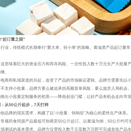
“起订量之困”
行业，传统模式长期奉行“重大单、轻小单”的策略。膏滋类产品起订量常
，这意味着巨大的资金压力和库存风险。一次性投入数十万元生产大批量
为继。
播电商和私域渠道的兴起，改变了产品的市场验证逻辑。品牌方需要先以
厂不支持小批量，品牌方要么被迫承担高额首单风险，要么放弃入局机会
物推出小批量定制服务的初衷——降低创业门槛，让好产品有机会走向市
：从50公斤起步，7天打样
创品牌的现实需求，构建了以“小批量、快响应”为核心的柔性生产体系。
常规药食同源产品最低可协商至50公斤起订。以膏滋为例，50公斤约可生产
市场测试的基本需求。品牌方仅需投入数千元至数万元即可完成首批产品