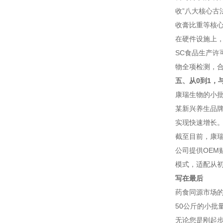
收”八大核心古
收膏比重等核
在硬件设施上，
SC食品生产许
物全项检测，
五、从0到1，
康瑞生物的小批
某新兴养生品
实现快速增长
截至目前，康
公司提供OE
模式，适配从
写在最后
药食同源市场
50公斤的小批
无论您是刚起