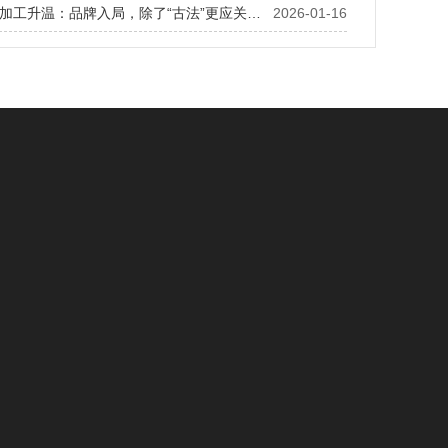
非遗膏方代加工升温：品牌入局，除了“古法”更应关注什么？
2026-01-16
闻动态
OEM贴牌
新闻
袋泡茶OEM
知识
袋泡茶知识
保健食品加工