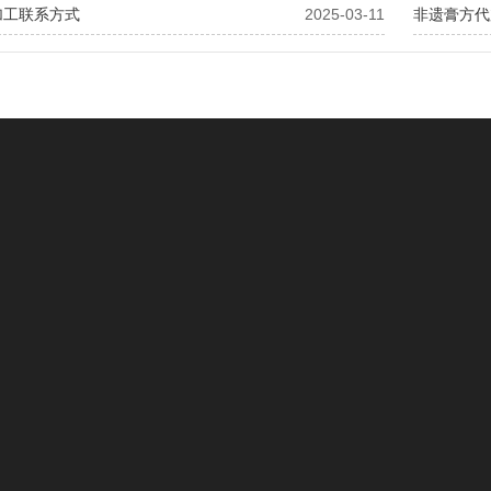
加工联系方式
2025-03-11
产品中心
新
三角袋泡茶
行业
滤纸袋泡茶
茶叶
粉剂型茶饮